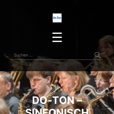
Do-
Ton
Menu
☰
Suchen
nach:
DO-TON –
SINFONISCH