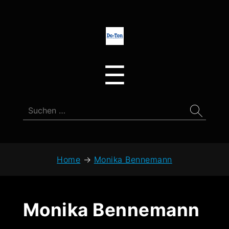
Do-
Ton
Menu
☰
Suchen
nach:
Home
→
Monika Bennemann
Monika Bennemann