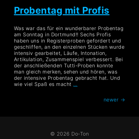
–
Do-
Probentag mit Profis
Ton
in
Concert
Was war das für ein wunderbarer Probentag
am Sonntag in Dortmund!! Sechs Profis
haben uns in Registerproben gefordert und
geschliffen, an den einzelnen Stücken wurde
intensiv gearbeitet, Läufe, Intonation,
Artikulation, Zusammenspiel verbessert. Bei
der anschließenden Tutti-Proben konnte
man gleich merken, sehen und hören, was
der intensive Probentag gebracht hat. Und
Probentag
wie viel Spaß es macht
…
mit
Profis
Beitragsnavigation
newer
→
© 2026 Do-Ton