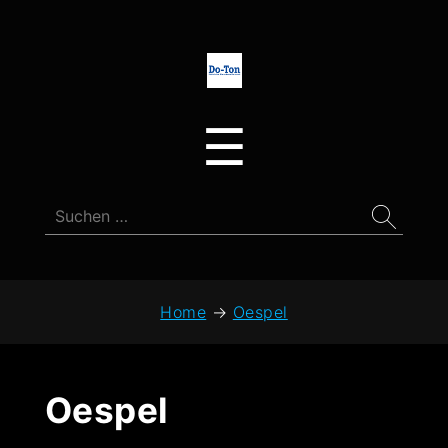
Do-
Ton
Menu
☰
Suchen
nach:
Home
→
Oespel
Oespel