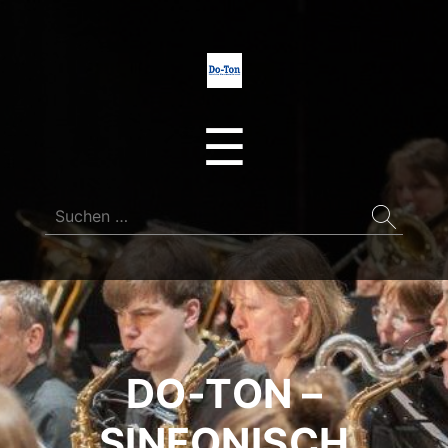
Do-
Ton
Menu
☰
Suchen
nach:
DO-TON –
SINFONISCH