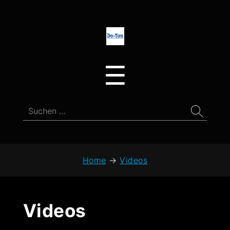
Do-
Ton
Menu
☰
Suchen
nach:
Home
→
Videos
Videos