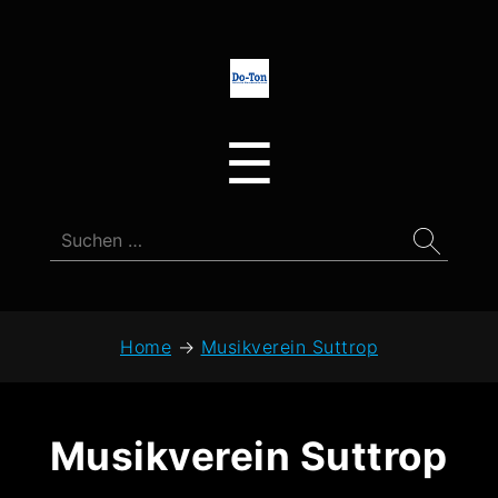
Do-
Ton
Menu
☰
Suchen
nach:
Home
→
Musikverein Suttrop
Musikverein Suttrop