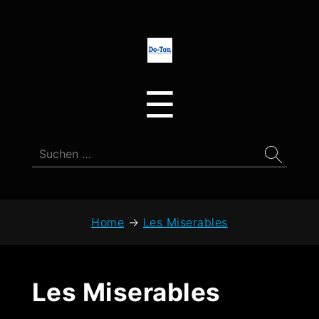
Do-
Ton
Menu
☰
Suchen
nach:
Home
→
Les Miserables
Les Miserables